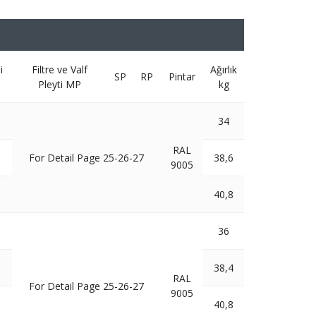
i
Filtre ve Valf
Ağırlık
SP
RP
Pintar
Pleyti MP
kg
34
RAL
For Detail Page 25-26-27
38,6
9005
40,8
36
38,4
RAL
For Detail Page 25-26-27
9005
40,8