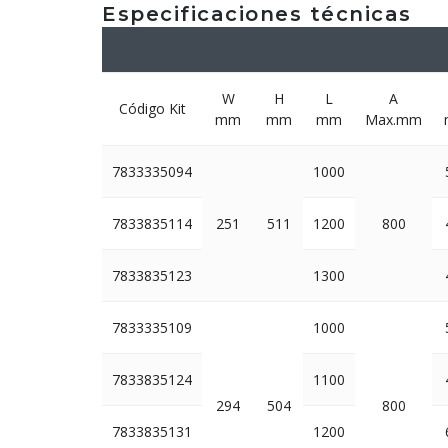
Especificaciones técnicas
W
H
L
A
Código Kit
mm
mm
mm
Max.mm
7833335094
1000
7833835114
251
511
1200
800
7833835123
1300
7833335109
1000
7833835124
1100
294
504
800
7833835131
1200