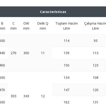
Características
B
C
OW
Delik Q
Toplam Hacim
Çalışma Hacm
mm
mm
mm
mm
Litre
Litre
500
114
93
440
270
300
11
139
113
400
150
123
500
134
108
470
147
120
303
343
12
600
162
131