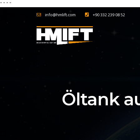
"
" "
"
info@hmlift.com
+90 332 239 08 52
Öltank a