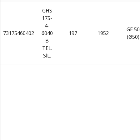
GHS
175-
4-
GE 50
73175460402
6040
197
1952
(Ø50)
B
TEL.
SİL.