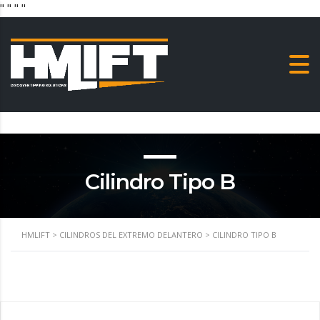
"
" "
"
Cilindro Tipo B
HMLIFT
>
CILINDROS DEL EXTREMO DELANTERO
>
CILINDRO TIPO B