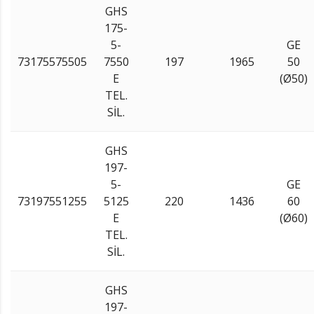
GHS
175-
5-
GE
73175575505
7550
197
1965
50
E
(Ø50)
TEL.
SİL.
GHS
197-
5-
GE
73197551255
5125
220
1436
60
E
(Ø60)
TEL.
SİL.
GHS
197-