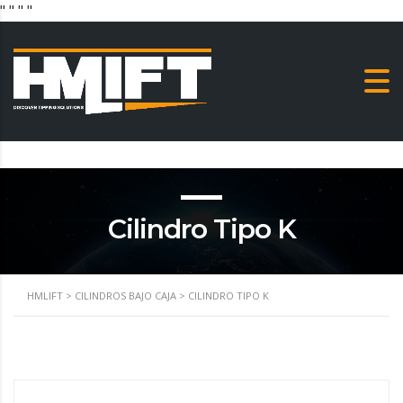
"
" "
"
Cilindro Tipo K
HMLIFT
>
CILINDROS BAJO CAJA
>
CILINDRO TIPO K