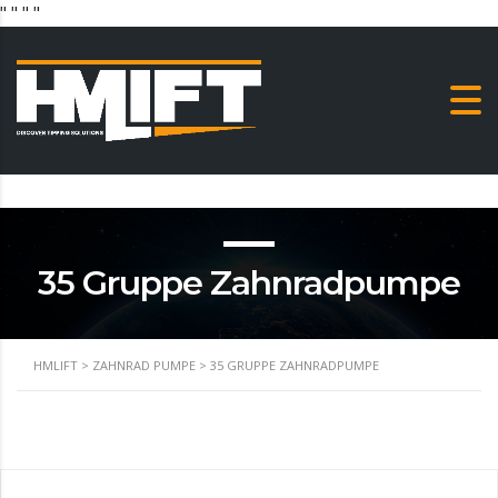
"
" "
"
35 Gruppe Zahnradpumpe
HMLIFT
>
ZAHNRAD PUMPE
>
35 GRUPPE ZAHNRADPUMPE