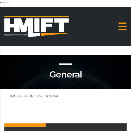
"
" "
"
General
HMLIFT
>
ANUNCIOS
>
GENERAL