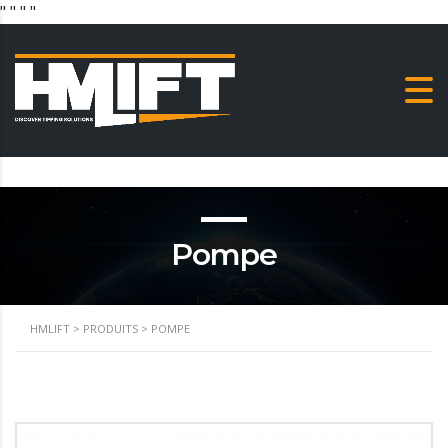
"
" "
"
Pompe
HMLIFT
>
PRODUITS
>
POMPE