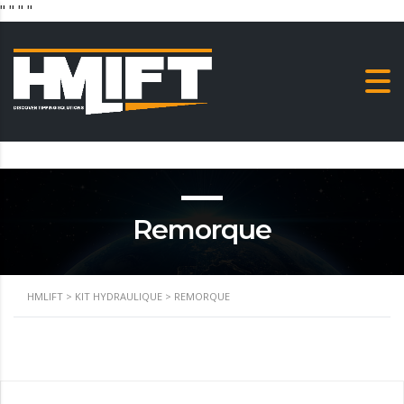
"
" "
"
Remorque
HMLIFT
>
KIT HYDRAULIQUE
>
REMORQUE