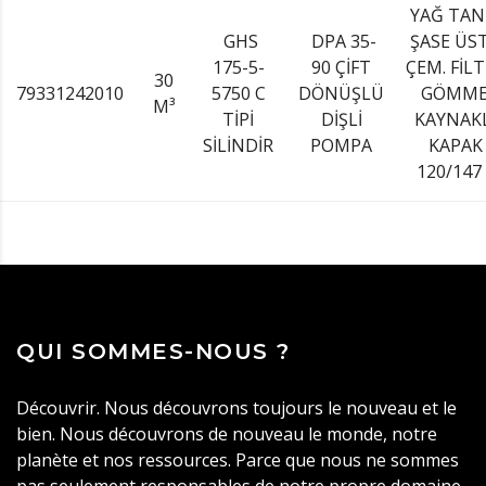
YAĞ TAN
GHS
DPA 35-
ŞASE ÜS
175-5-
90 ÇİFT
ÇEM. FİL
30
79331242010
5750 C
DÖNÜŞLÜ
GÖMME
M³
TİPİ
DİŞLİ
KAYNAK
SİLİNDİR
POMPA
KAPAK
120/147
QUI SOMMES-NOUS ?
Découvrir. Nous découvrons toujours le nouveau et le
bien. Nous découvrons de nouveau le monde, notre
planète et nos ressources. Parce que nous ne sommes