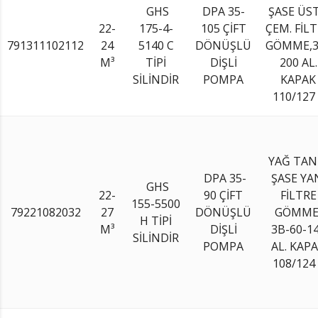
GHS
DPA 35-
ŞASE ÜS
22-
175-4-
105 ÇİFT
ÇEM. FİL
791311102112
24
5140 C
DÖNÜŞLÜ
GÖMME,3
M³
TİPİ
DİŞLİ
200 AL.
SİLİNDİR
POMPA
KAPAK
110/127
YAĞ TAN
DPA 35-
ŞASE YA
GHS
22-
90 ÇİFT
FİLTRE
155-5500
79221082032
27
DÖNÜŞLÜ
GÖMME
H TİPİ
M³
DİŞLİ
3B-60-1
SİLİNDİR
POMPA
AL. KAP
108/124