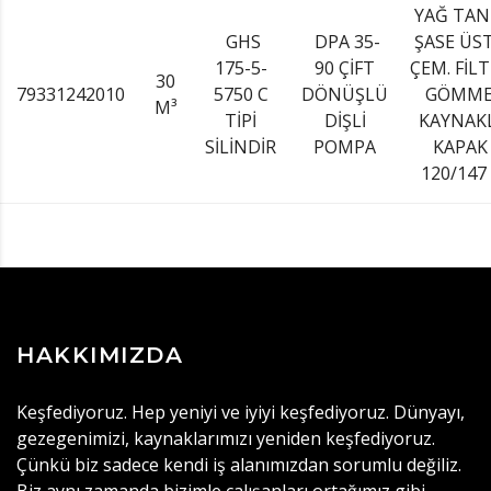
YAĞ TAN
GHS
DPA 35-
ŞASE ÜS
175-5-
90 ÇİFT
ÇEM. FİL
30
79331242010
5750 C
DÖNÜŞLÜ
GÖMME
M³
TİPİ
DİŞLİ
KAYNAK
SİLİNDİR
POMPA
KAPAK
120/147
HAKKIMIZDA
Keşfediyoruz. Hep yeniyi ve iyiyi keşfediyoruz. Dünyayı,
gezegenimizi, kaynaklarımızı yeniden keşfediyoruz.
Çünkü biz sadece kendi iş alanımızdan sorumlu değiliz.