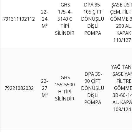
GHS
DPA 35-
ŞASE ÜS
22-
175-4-
105 ÇİFT
ÇEM. FİL
791311102112
24
5140 C
DÖNÜŞLÜ
GÖMME,3
M³
TİPİ
DİŞLİ
200 AL.
SİLİNDİR
POMPA
KAPAK
110/127
YAĞ TAN
DPA 35-
ŞASE YA
GHS
22-
90 ÇİFT
FİLTRE
155-5500
79221082032
27
DÖNÜŞLÜ
GÖMME
H TİPİ
M³
DİŞLİ
3B-60-1
SİLİNDİR
POMPA
AL. KAP
108/124