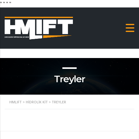
"
" "
"
Treyler
HMLIFT
>
HIDROLIK KIT
>
TREYLER