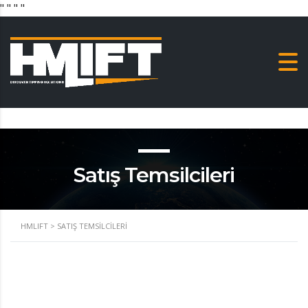
"
" "
"
Satış Temsilcileri
HMLIFT
>
SATIŞ TEMSILCILERI