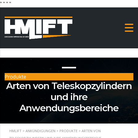
"
" "
"
Produkte
Arten von Teleskopzylindern
und ihre
Anwendungsbereiche
HMLIFT
>
ANKÜNDIGUNGEN
>
PRODUKTE
>
ARTEN VON