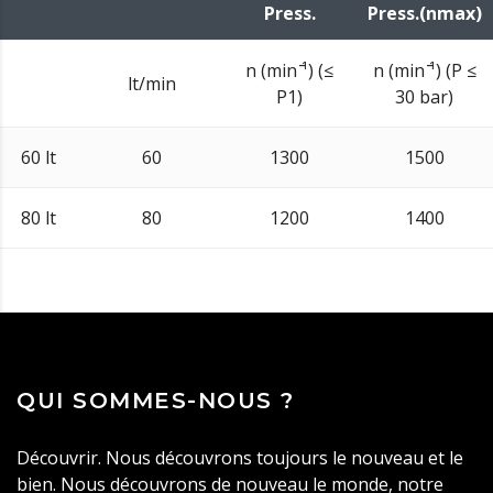
Press.
Press.(nmax)
n (min ̄¹) (≤
n (min ̄¹) (P ≤
lt/min
P1)
30 bar)
60 lt
60
1300
1500
80 lt
80
1200
1400
QUI SOMMES-NOUS ?
Découvrir. Nous découvrons toujours le nouveau et le
bien. Nous découvrons de nouveau le monde, notre