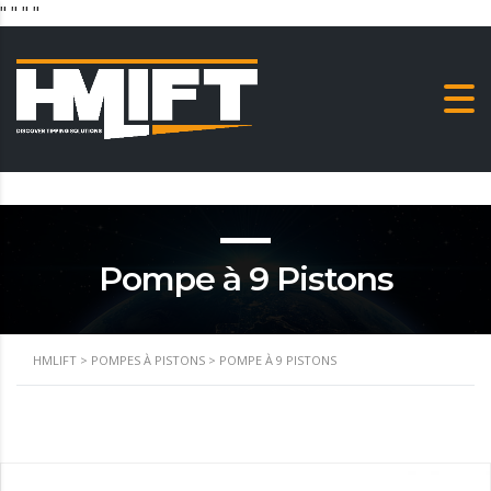
"
" "
"
Pompe à 9 Pistons
HMLIFT
>
POMPES À PISTONS
>
POMPE À 9 PISTONS