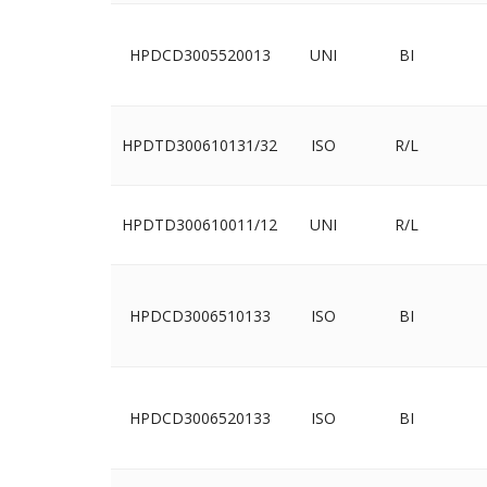
HPDCD3005520013
UNI
BI
HPDTD300610131/32
ISO
R/L
HPDTD300610011/12
UNI
R/L
HPDCD3006510133
ISO
BI
HPDCD3006520133
ISO
BI