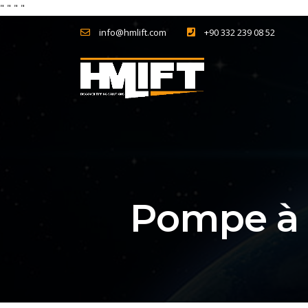
"
" "
"
info@hmlift.com
+90 332 239 08 52
Pompe à 