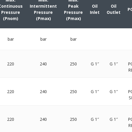
Continuous
Intermittent
Peak
Oil
Oil
P
Pressure
Pressure
Pressure
Inlet
Outlet
(Pnom)
(Pmax)
(Pmax)
bar
bar
bar
220
240
250
G 1″
G 1″
P
R
220
240
250
G 1″
G 1″
P
S
220
240
250
G 1″
G 1″
P
R