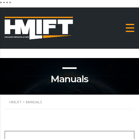
"
" "
"
Manuals
HMLIFT
>
MANUALS