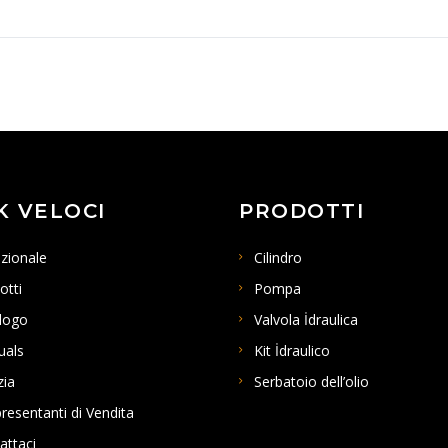
K VELOCI
PRODOTTI
uzionale
Cilindro
otti
Pompa
logo
Valvola İdraulica
uals
Kit İdraulico
zia
Serbatoio dell’olio
resentanti di Vendita
attaci