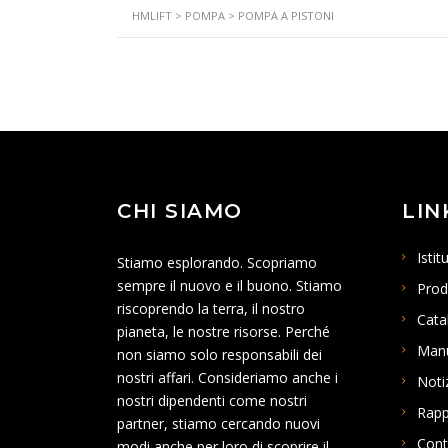
HMLIFT
>
POMPA
>
POMPA A PISTONI
CHI SIAMO
LIN
Istit
Stiamo esplorando. Scopriamo
sempre il nuovo e il buono. Stiamo
Prod
riscoprendo la terra, il nostro
Cata
pianeta, le nostre risorse. Perché
Man
non siamo solo responsabili dei
nostri affari. Consideriamo anche i
Noti
nostri dipendenti come nostri
Rapp
partner, stiamo cercando nuovi
Cont
modi anche per loro di scoprire il