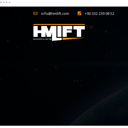
"
" "
"
info@hmlift.com
+90 332 239 08 52