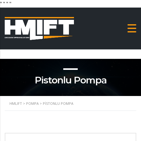
"
" "
"
Pistonlu Pompa
HMLIFT
>
POMPA
>
PISTONLU POMPA