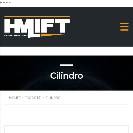
"
" "
"
Cilindro
HMLIFT
>
PRODOTTI
>
CILINDRO