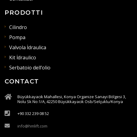
PRODOTTI
Cilindro
Pompa
Valvola İdraulica
Kit İdraulico
Serbatoio dell’olio
CONTACT
Büyükkayacık Mahallesi, Konya Organize Sanayi Bölgesi 3,
Nolu Sk No:1/A, 42250 Büyükkayacık Osb/Selçuklu/Konya
+90 332 239 08 52
info@hmlift.com