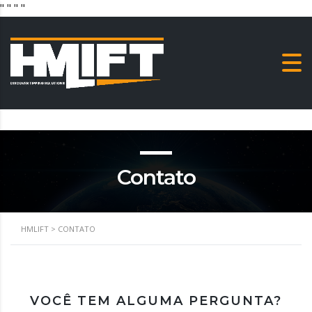
"
" "
"
Contato
HMLIFT
>
CONTATO
VOCÊ TEM ALGUMA PERGUNTA?