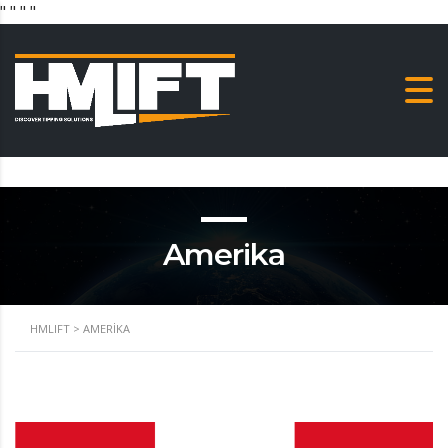
"
" "
"
Amerika
HMLIFT
>
AMERIKA