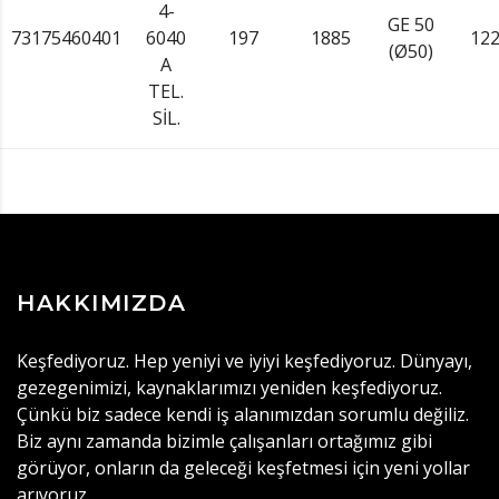
4-
GE 50
73175460401
6040
197
1885
12
(Ø50)
A
TEL.
SİL.
HAKKIMIZDA
Keşfediyoruz. Hep yeniyi ve iyiyi keşfediyoruz. Dünyayı,
gezegenimizi, kaynaklarımızı yeniden keşfediyoruz.
Çünkü biz sadece kendi iş alanımızdan sorumlu değiliz.
Biz aynı zamanda bizimle çalışanları ortağımız gibi
görüyor, onların da geleceği keşfetmesi için yeni yollar
arıyoruz.