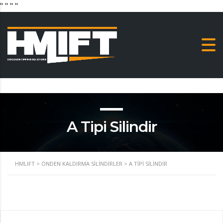
"
" "
"
A Tipi Silindir
HMLIFT
>
ÖNDEN KALDIRMA SILINDIRLER
>
A TIPI SILINDIR