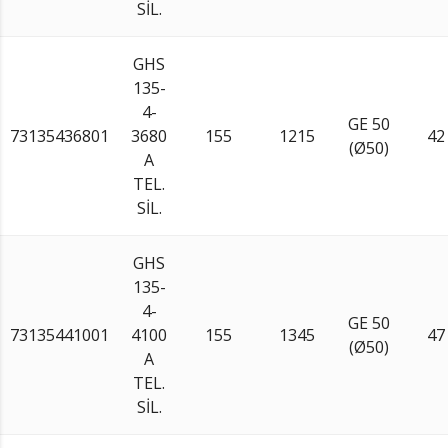
SİL.
GHS
135-
4-
GE 50
73135436801
3680
155
1215
42
(Ø50)
A
TEL.
SİL.
GHS
135-
4-
GE 50
73135441001
4100
155
1345
47
(Ø50)
A
TEL.
SİL.