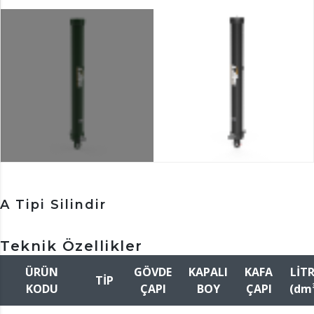
A Tipi Silindir
Teknik Özellikler
ÜRÜN
GÖVDE
KAPALI
KAFA
LİT
TİP
KODU
ÇAPI
BOY
ÇAPI
(dm