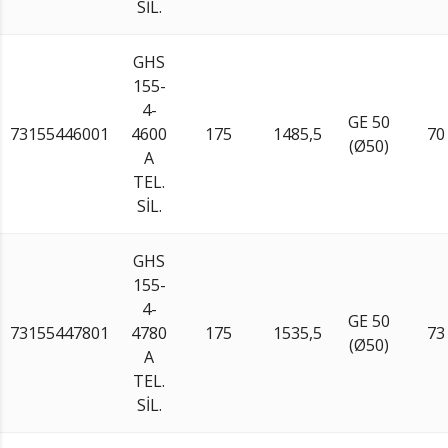
SİL.
GHS
155-
4-
GE 50
73155446001
4600
175
1485,5
70
(Ø50)
A
TEL.
SİL.
GHS
155-
4-
GE 50
73155447801
4780
175
1535,5
73
(Ø50)
A
TEL.
SİL.