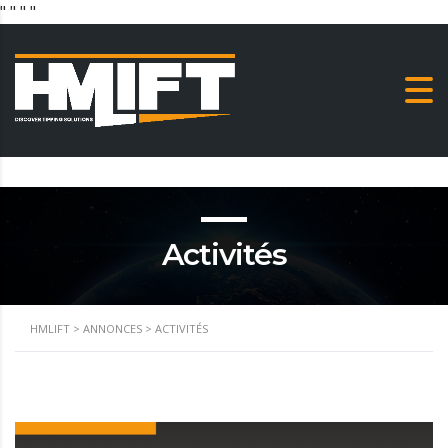
"
" "
"
Activités
HMLIFT
>
ANNONCES
>
ACTIVITÉS