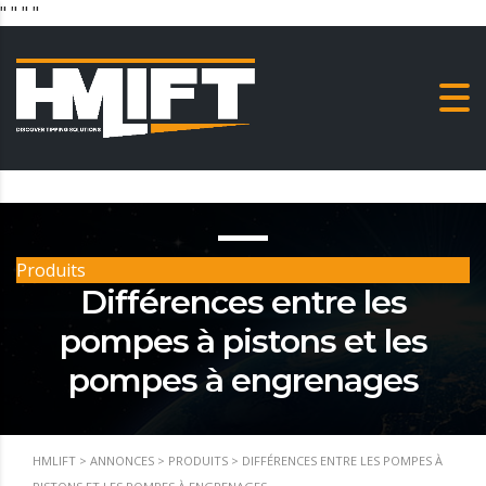
"
" "
"
Produits
Différences entre les
pompes à pistons et les
pompes à engrenages
HMLIFT
>
ANNONCES
>
PRODUITS
>
DIFFÉRENCES ENTRE LES POMPES À