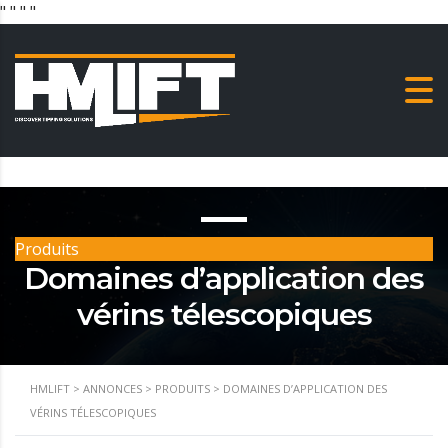
"
" "
"
Produits
Domaines d’application des
vérins télescopiques
HMLIFT
>
ANNONCES
>
PRODUITS
>
DOMAINES D’APPLICATION DES
VÉRINS TÉLESCOPIQUES