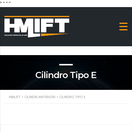
"
" "
"
Cilindro Tipo E
HMLIFT
>
CILINDRI ANTERIORI
>
CILINDRO TIPO E