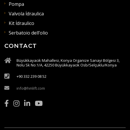
Pompa
Valvola İdraulica
Kit İdraulico
Serbatoio dell’olio
CONTACT
Büyükkayacık Mahallesi, Konya Organize Sanayi Bölgesi 3,
Nolu Sk No:1/A, 42250 Büyükkayacık Osb/Selçuklu/Konya
+90 332 239 08 52
info@hmlift.com