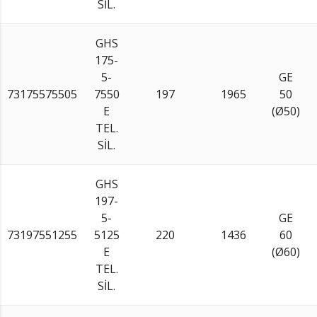
SİL.
GHS
175-
5-
GE
73175575505
7550
197
1965
50
E
(Ø50)
TEL.
SİL.
GHS
197-
5-
GE
73197551255
5125
220
1436
60
E
(Ø60)
TEL.
SİL.