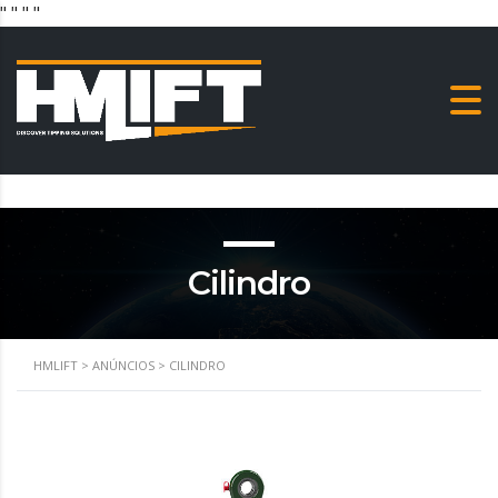
"
" "
"
Cilindro
HMLIFT
>
ANÚNCIOS
>
CILINDRO