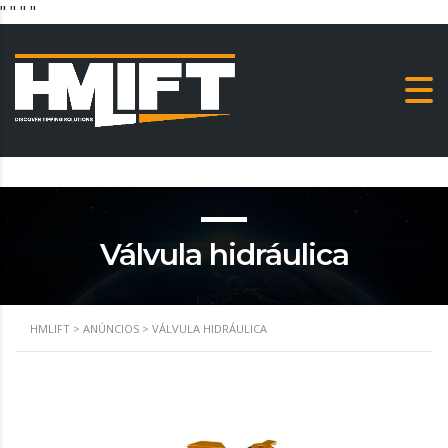
"
" "
"
Válvula hidráulica
HMLIFT
>
ANÚNCIOS
>
VÁLVULA HIDRÁULICA