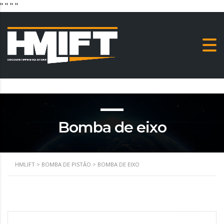
"
" "
"
Bomba de eixo
HMLIFT
>
BOMBA DE PISTÃO
>
BOMBA DE EIXO