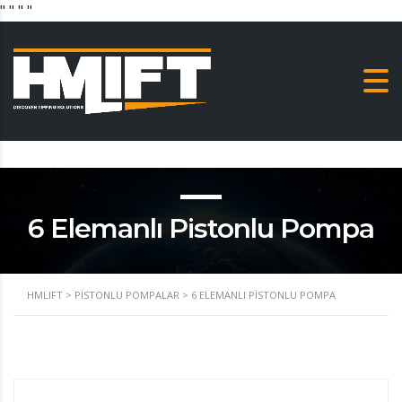
"
" "
"
6 Elemanlı Pistonlu Pompa
HMLIFT
>
PISTONLU POMPALAR
>
6 ELEMANLI PISTONLU POMPA