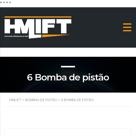
"
" "
"
6 Bomba de pistão
HMLIFT
>
BOMBAS DE PISTÃO
>
6 BOMBA DE PISTÃO