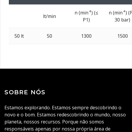
n (min ̄¹) (≤
n (min ̄¹) (
lt/min
P1)
30 bar)
50 lt
50
1300
1500
SOBRE NÓS
Estamos explorando. Estamos sempre descobrindo o
novo e o bom. Estamos redescobrindo o mundo, nosso
planeta, nossos recursos. Porque não somos
responsáveis apenas por nossa própria área de