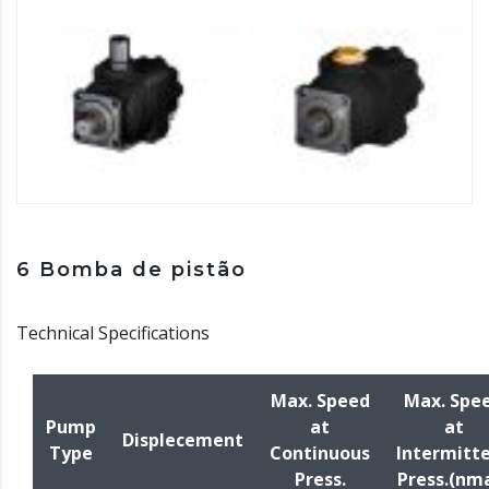
6 Bomba de pistão
Technical Specifications
Max. Speed
Max. Spe
Pump
at
at
Displecement
Type
Continuous
Intermitt
Press.
Press.(nm