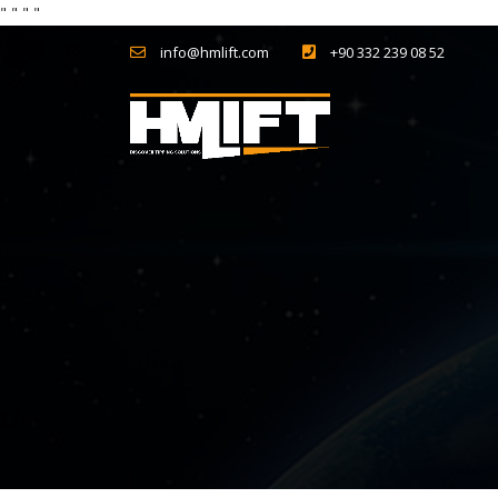
"
" "
"
info@hmlift.com
+90 332 239 08 52