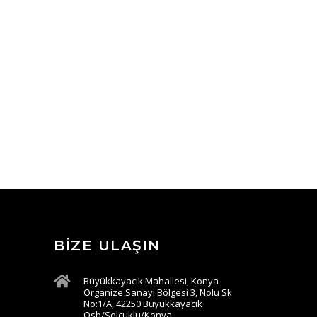
BIZE ULAŞIN
Büyükkayacık Mahallesi, Konya
Organize Sanayi Bölgesi 3, Nolu Sk
No:1/A, 42250 Büyükkayacık
Osb/Selçuklu/Konya