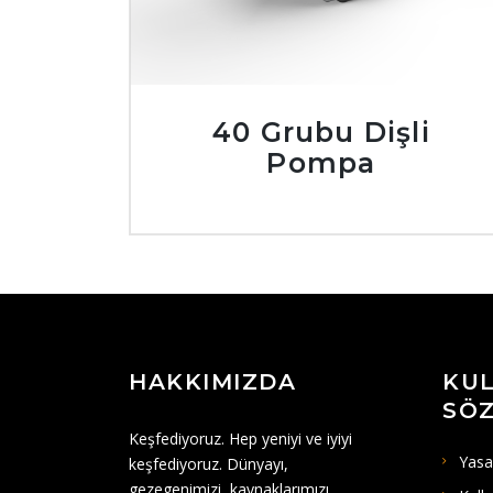
40 Grubu Dişli
Pompa
HAKKIMIZDA
KUL
SÖZ
Keşfediyoruz. Hep yeniyi ve iyiyi
Yasa
keşfediyoruz. Dünyayı,
gezegenimizi, kaynaklarımızı