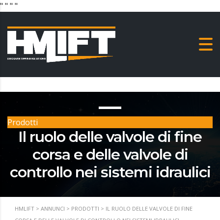
"
" "
"
Prodotti
Il ruolo delle valvole di fine
corsa e delle valvole di
controllo nei sistemi idraulici
HMLIFT
>
ANNUNCI
>
PRODOTTI
>
IL RUOLO DELLE VALVOLE DI FINE