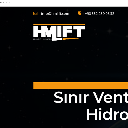
"
" "
"
info@hmlift.com
+90 332 239 08 52
Sınır Vent
Hidro