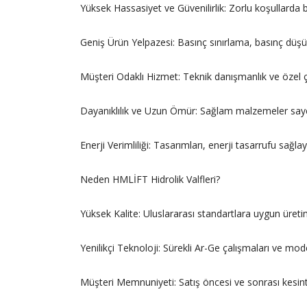
Yüksek Hassasiyet ve Güvenilirlik: Zorlu koşullarda bi
Geniş Ürün Yelpazesi: Basınç sınırlama, basınç düşür
Müşteri Odaklı Hizmet: Teknik danışmanlık ve özel 
Dayanıklılık ve Uzun Ömür: Sağlam malzemeler sayes
Enerji Verimliliği: Tasarımları, enerji tasarrufu sağla
Neden HMLİFT Hidrolik Valfleri?
Yüksek Kalite: Uluslararası standartlara uygun üreti
Yenilikçi Teknoloji: Sürekli Ar-Ge çalışmaları ve mod
Müşteri Memnuniyeti: Satış öncesi ve sonrası kesint