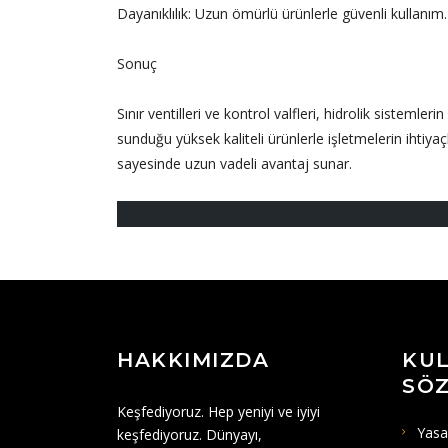
Dayanıklılık: Uzun ömürlü ürünlerle güvenli kullanım.
Sonuç
Sınır ventilleri ve kontrol valfleri, hidrolik sistemler
sunduğu yüksek kaliteli ürünlerle işletmelerin ihtiyaç
sayesinde uzun vadeli avantaj sunar.
HAKKIMIZDA
KUL
SÖZ
Keşfediyoruz. Hep yeniyi ve iyiyi
Yasa
keşfediyoruz. Dünyayı,