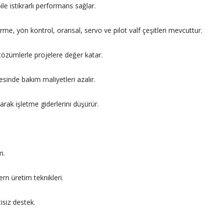
le istikrarlı performans sağlar.
me, yön kontrol, oransal, servo ve pilot valf çeşitleri mevcuttur.
çözümlerle projelere değer katar.
inde bakım maliyetleri azalır.
yarak işletme giderlerini düşürür.
m.
ern üretim teknikleri.
isiz destek.