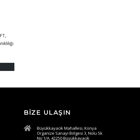
İFT,
ıklılığı
BIZE ULAŞIN
Büyükkayacık Mahallesi, Konya
Organize Sanayi Bölgesi 3, Nolu Sk
No:1/A, 42250 Büyükkayacık