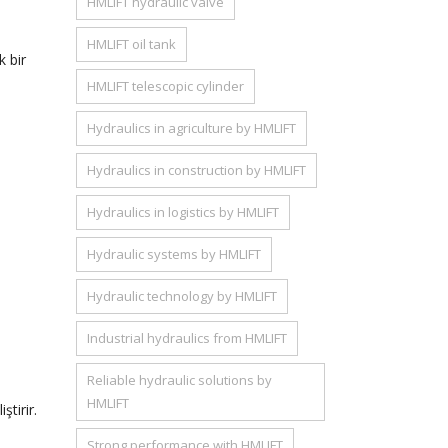
HMLIFT hydraulic valve
HMLIFT oil tank
k bir
HMLIFT telescopic cylinder
Hydraulics in agriculture by HMLIFT
Hydraulics in construction by HMLIFT
Hydraulics in logistics by HMLIFT
Hydraulic systems by HMLIFT
Hydraulic technology by HMLIFT
Industrial hydraulics from HMLIFT
Reliable hydraulic solutions by
HMLIFT
ştirir.
Strong performance with HMLIFT