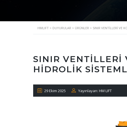
HMLIFT
>
DUYURULAR
>
ÜRÜNLER
>
SINIR VENTILLERI VE 
SINIR VENTILLERI
HIDROLIK SISTEM
29 Ekim 2025
Yayınlayan: HM LIFT