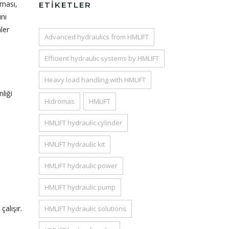
şması,
ETIKETLER
ını
mler
Advanced hydraulics from HMLIFT
Efficient hydraulic systems by HMLIFT
Heavy load handling with HMLIFT
nliği
Hidromas
HMLIFT
HMLIFT hydraulic cylinder
HMLIFT hydraulic kit
HMLIFT hydraulic power
HMLIFT hydraulic pump
alışır.
HMLIFT hydraulic solutions