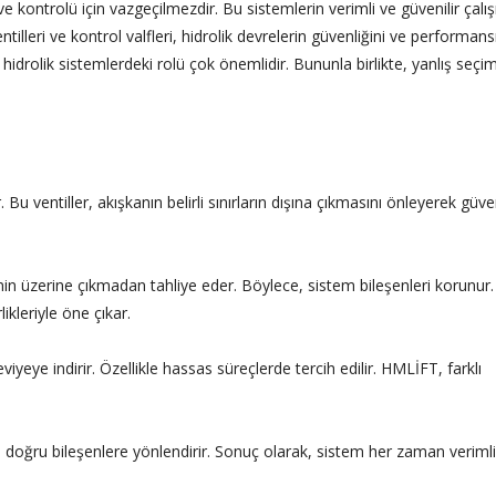
ve kontrolü için vazgeçilmezdir. Bu sistemlerin verimli ve güvenilir çalı
ntilleri ve kontrol valfleri, hidrolik devrelerin güvenliğini ve performans
in hidrolik sistemlerdeki rolü çok önemlidir. Bununla birlikte, yanlış seçi
 Bu ventiller, akışkanın belirli sınırların dışına çıkmasını önleyerek güve
enin üzerine çıkmadan tahliye eder. Böylece, sistem bileşenleri korunur.
kleriyle öne çıkar.
yeye indirir. Özellikle hassas süreçlerde tercih edilir. HMLİFT, farklı
e doğru bileşenlere yönlendirir. Sonuç olarak, sistem her zaman verimli ç