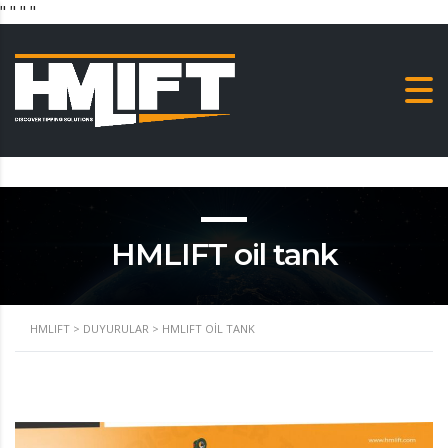
"
" "
"
HMLIFT oil tank
HMLIFT
>
DUYURULAR
>
HMLIFT OIL TANK