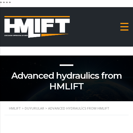
"
" "
"
Advanced hydraulics from
HMLIFT
HMLIFT
>
DUYURULAR
>
ADVANCED HYDRAULICS FROM HMLIFT