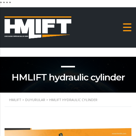
"
" "
"
HMLIFT hydraulic cylinder
HMLIFT
>
DUYURULAR
>
HMLIFT HYDRAULIC CYLINDER