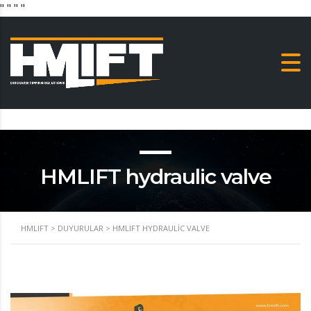
"
" "
"
HMLIFT hydraulic valve
HMLIFT
>
DUYURULAR
>
HMLIFT HYDRAULIC VALVE